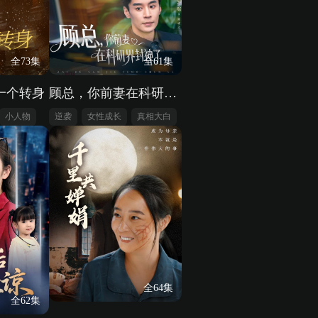
全73集
全61集
一个转身
顾总，你前妻在科研界封神了
小人物
逆袭
女性成长
真相大白
全64集
全62集