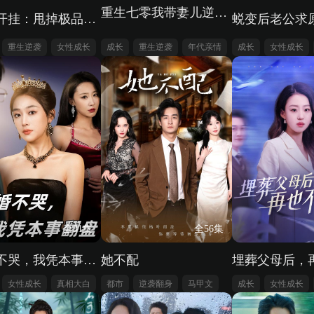
重生七零我带妻儿逆袭人生
七零开挂：甩掉极品全家桶
蜕变后老公求
重生逆袭
女性成长
成长
女性成长
成长
重生逆袭
年代亲情
全31集
全56集
离婚不哭，我凭本事翻盘
她不配
女性成长
真相大白
都市
逆袭翻身
马甲文
成长
女性成长