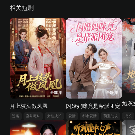
相关短剧
全80集
全86集
月上枝头做凤凰
闪婚妈咪竟是帮派团宠
成长
逆袭
宫斗宅斗
女性成长
爱情
都市爱情
萌宝助攻