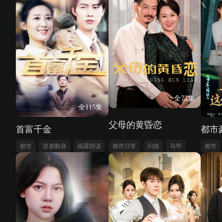
全72集
全115集
父母的黄昏恋
首富千金
都市
逆袭翻身
揭露阴谋
都市
都市日常
闪婚
马甲