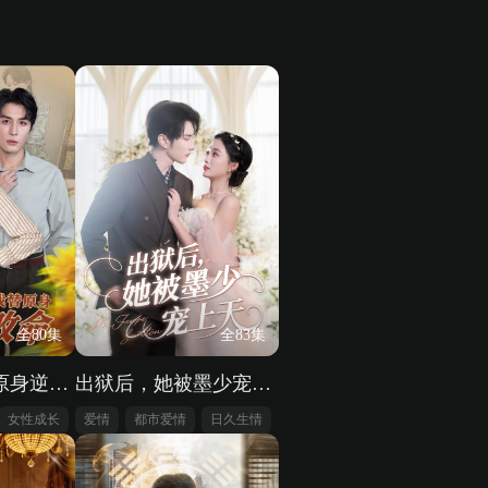
全80集
全83集
重生后，我替原身逆天改命
出狱后，她被墨少宠上天
女性成长
爱情
都市爱情
日久生情