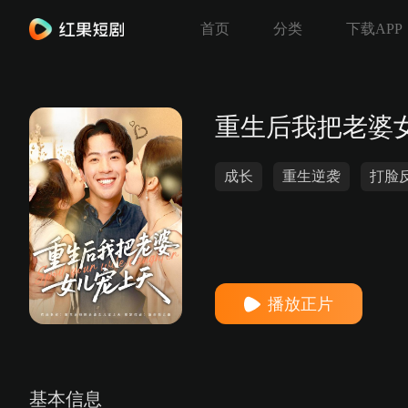
首页
分类
下载APP
重生后我把老婆
成长
重生逆袭
打脸
播放正片
基本信息