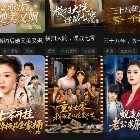
全92集
全95集
横扫大院，谍战七零
婚约后她又美又飒
三十八年，等
爱情
年代爱情
双穿越
都市爱情
重生
家庭
家庭伦理
全90集
全78集