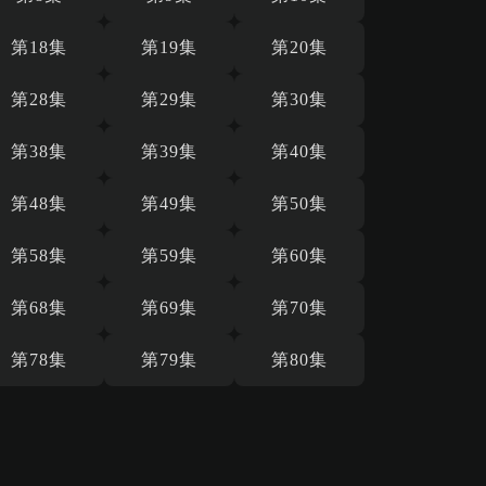
第
18
集
第
19
集
第
20
集
第
28
集
第
29
集
第
30
集
第
38
集
第
39
集
第
40
集
第
48
集
第
49
集
第
50
集
第
58
集
第
59
集
第
60
集
第
68
集
第
69
集
第
70
集
第
78
集
第
79
集
第
80
集