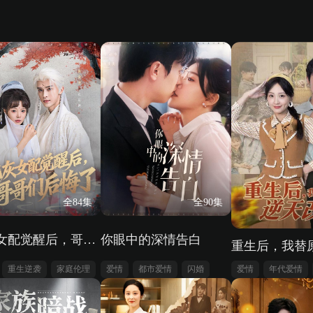
全84集
全90集
炮灰女配觉醒后，哥哥们后悔了
你眼中的深情告白
重生逆袭
家庭伦理
爱情
都市爱情
闪婚
爱情
年代爱情