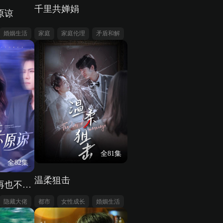
千里共婵娟
原谅
婚姻生活
家庭
家庭伦理
矛盾和解
全81集
全82集
温柔狙击
埋葬父母后，再也不原谅
都市
女性成长
婚姻生活
隐藏大佬