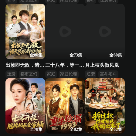
预知未来
女性成长
系统
全80集
全73集
全80集
出族即无敌，诸天哭求我回归
三十八年，等一个转身
月上枝头做凤凰
逆袭
都市玄幻
家庭
家庭伦理
逆袭
宫斗宅斗
强者回归
小人物
女性成长
全78集
全82集
全62集