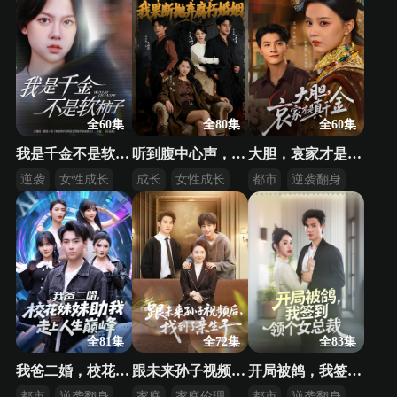
全60集
全80集
全60集
我是千金不是软柿子
听到腹中心声，我果断抛弃腐朽婚姻
大胆，哀家才是真千金
逆袭
女性成长
成长
女性成长
都市
逆袭翻身
揭露阴谋
奇幻脑洞
打脸反派
全81集
全72集
全83集
我爸二婚，校花妹妹助我走上人生巅峰
跟未来孙子视频后，找到了亲生子
开局被鸽，我签到领个女总裁
都市
逆袭翻身
家庭
家庭伦理
都市
逆袭翻身