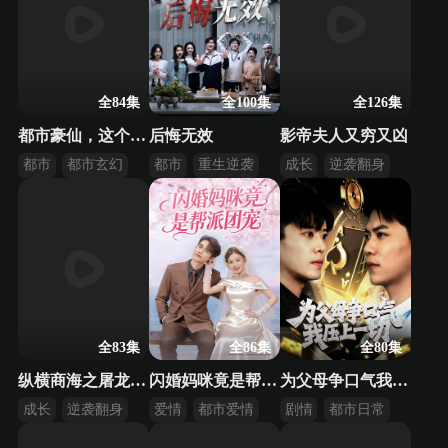
全84集
全100集
全126集
都市豪仙，这个赘婿有点无敌
后悔无效
影帝夫人又穷又凶
都市
都市玄幻
都市
重生逆袭
成长
逆袭翻身
奉命下山
揭露阴谋
都市爱情
全83集
全86集
全80集
纵横商海之屠龙少年
闪婚妈咪竟是帮派团宠
为父母争口气我压上一切
成长
逆袭翻身
爱情
都市爱情
剧情
都市日常
异能
萌宝助攻
千术对决