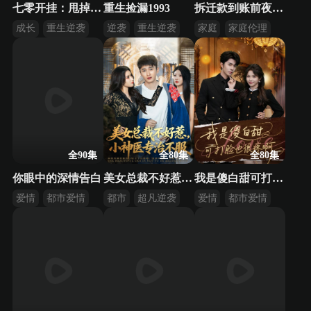
七零开挂：甩掉极品全家桶
重生捡漏1993
拆迁款到账前夜，我妈出事了
成长
重生逆袭
逆袭
重生逆袭
家庭
家庭伦理
女性成长
打脸反派
揭露阴谋
全90集
全80集
全80集
你眼中的深情告白
美女总裁不好惹，小神医专治不服
我是傻白甜可打脸也很疼啊
爱情
都市爱情
都市
超凡逆袭
爱情
都市爱情
闪婚
打脸反派
闪婚