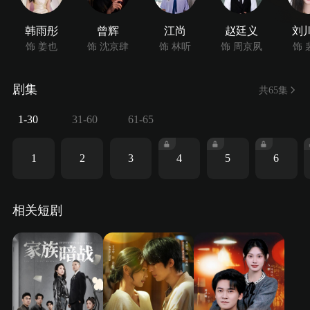
韩雨彤
曾辉
江尚
赵廷义
刘
饰 姜也
饰 沈京肆
饰 林听
饰 周京夙
饰 
剧集
共65集
1-30
31-60
61-65
1
2
3
4
5
6
相关短剧