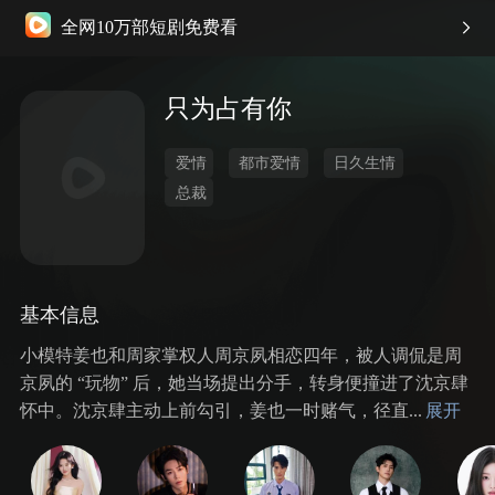
全网10万部短剧免费看
只为占有你
爱情
都市爱情
日久生情
总裁
基本信息
小模特姜也和周家掌权人周京夙相恋四年，被人调侃是周
京夙的 “玩物” 后，她当场提出分手，转身便撞进了沈京肆
怀中。沈京肆主动上前勾引，姜也一时赌气，径直
...
展开