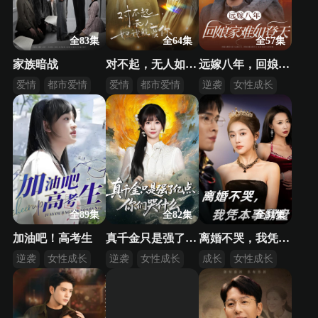
全83集
全64集
全57集
家族暗战
对不起，无人如我般爱你
远嫁八年，回娘家难如登天
爱情
都市爱情
爱情
都市爱情
逆袭
女性成长
日久生情
日久生情
家庭伦理
全89集
全82集
全31集
加油吧！高考生
真千金只是强了亿点，你们哭什么
离婚不哭，我凭本事翻盘
逆袭
女性成长
逆袭
女性成长
成长
女性成长
家庭伦理
玄学
真相大白