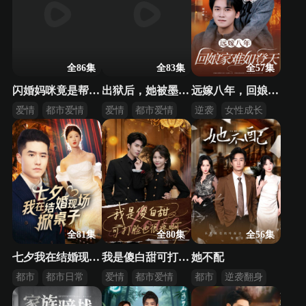
全86集
全83集
全57集
闪婚妈咪竟是帮派团宠
出狱后，她被墨少宠上天
远嫁八年，回娘家难如登天
爱情
都市爱情
爱情
都市爱情
逆袭
女性成长
萌宝助攻
日久生情
家庭伦理
全81集
全80集
全56集
七夕我在结婚现场掀桌子
我是傻白甜可打脸也很疼啊
她不配
都市
都市日常
爱情
都市爱情
都市
逆袭翻身
马甲文
闪婚
马甲文