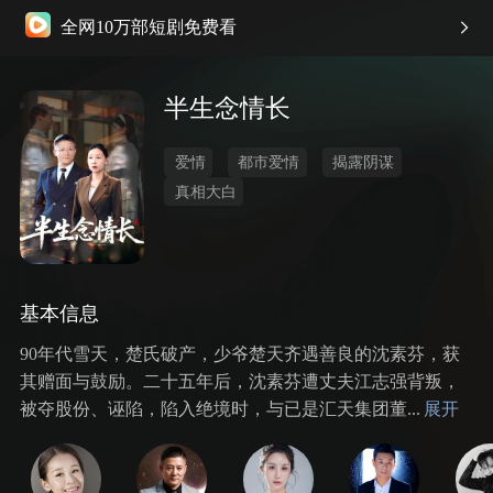
全网10万部短剧免费看
半生念情长
爱情
都市爱情
揭露阴谋
真相大白
基本信息
90年代雪天，楚氏破产，少爷楚天齐遇善良的沈素芬，获
其赠面与鼓励。二十五年后，沈素芬遭丈夫江志强背叛，
被夺股份、诬陷，陷入绝境时，与已是汇天集团董
...
展开