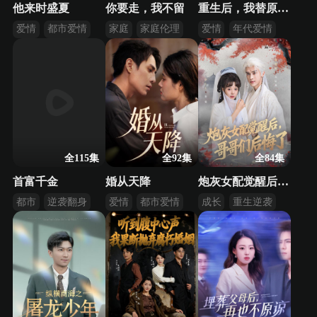
他来时盛夏
你要走，我不留
重生后，我替原身逆天改命
爱情
都市爱情
家庭
家庭伦理
爱情
年代爱情
先婚后爱
马甲文
女性成长
全115集
全92集
全84集
首富千金
婚从天降
炮灰女配觉醒后，哥哥们后悔了
都市
逆袭翻身
爱情
都市爱情
成长
重生逆袭
揭露阴谋
日久生情
家庭伦理