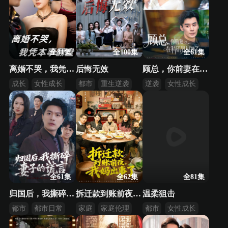
全31集
全100集
全61集
离婚不哭，我凭本事翻盘
后悔无效
顾总，你前妻在科研界封神了
成长
女性成长
都市
重生逆袭
逆袭
女性成长
真相大白
揭露阴谋
真相大白
全61集
全62集
全81集
归国后，我撕碎妻子的谎言
拆迁款到账前夜，我妈出事了
温柔狙击
都市
都市日常
家庭
家庭伦理
都市
女性成长
隐藏大佬
揭露阴谋
婚姻生活