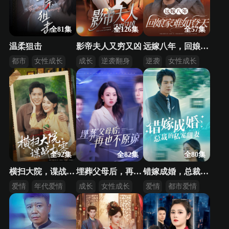
全81集
全126集
全57集
温柔狙击
影帝夫人又穷又凶
远嫁八年，回娘家难如登天
都市
女性成长
成长
逆袭翻身
逆袭
女性成长
婚姻生活
都市爱情
家庭伦理
全92集
全82集
全80集
横扫大院，谍战七零
埋葬父母后，再也不原谅
错嫁成婚，总裁的私宠甜妻
爱情
年代爱情
成长
女性成长
爱情
都市爱情
双穿越
隐藏大佬
日久生情