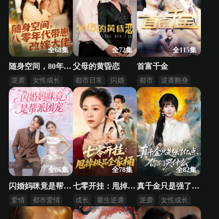
全68集
全72集
全115集
随身空间，80年代带崽改嫁大佬
父母的黄昏恋
首富千金
逆袭
女性成长
都市日常
闪婚
都市
逆袭翻身
重生
马甲
揭露阴谋
全86集
全78集
全82集
闪婚妈咪竟是帮派团宠
七零开挂：甩掉极品全家桶
真千金只是强了亿点，你们哭什么
爱情
都市爱情
成长
重生逆袭
逆袭
女性成长
萌宝助攻
女性成长
玄学