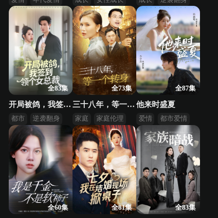
女性成长
真相大白
异能
全83集
全73集
全87集
开局被鸽，我签到领个女总裁
三十八年，等一个转身
他来时盛夏
都市
逆袭翻身
家庭
家庭伦理
爱情
都市爱情
系统
小人物
先婚后爱
全60集
全81集
全83集