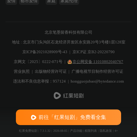
爱情
都市爱情
家庭
家庭伦理
重生
马甲文
北京笔墨留香科技有限公司
地址 : 北京市门头沟区石龙经济开发区永安路20号3号楼1层128室
京ICP备2021028909号-43
|
京ICP证 京B2-20220790
京网文〔2025〕0222-071号
|
京公网安备 11010802040767
营业执照
|
出版物经营许可证
|
广播电视节目制作经营许可证
违法和不良信息举报：957124
|
hongguojubao@bytedance.com
前往「红果短剧」免费看全集
红果免费短剧
7.3.1.32
2026-08-05
产品功能
权限列表
隐私政策
4+
|
|
|
|
|
|