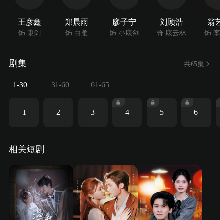
王彦鑫
郑晨雨
廖子宁
刘顾浩
翁
饰 康剑
饰 白雁
饰 小康剑
饰 康云林
饰 
剧集
共65集
1-30
31-60
61-65
1
2
3
4
5
6
相关短剧