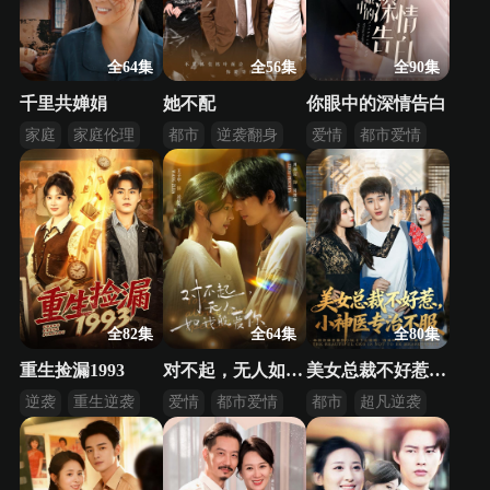
全64集
全56集
全90集
千里共婵娟
她不配
你眼中的深情告白
家庭
家庭伦理
都市
逆袭翻身
爱情
都市爱情
矛盾和解
马甲文
闪婚
全82集
全64集
全80集
重生捡漏1993
对不起，无人如我般爱你
美女总裁不好惹，小神医专治不服
逆袭
重生逆袭
爱情
都市爱情
都市
超凡逆袭
打脸反派
日久生情
打脸反派