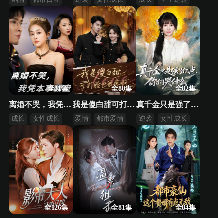
千术对决
揭露阴谋
家庭伦理
全31集
全80集
全82集
离婚不哭，我凭本事翻盘
我是傻白甜可打脸也很疼啊
真千金只是强了亿点，你们哭什么
成长
女性成长
爱情
都市爱情
逆袭
女性成长
真相大白
闪婚
玄学
全126集
全81集
全84集