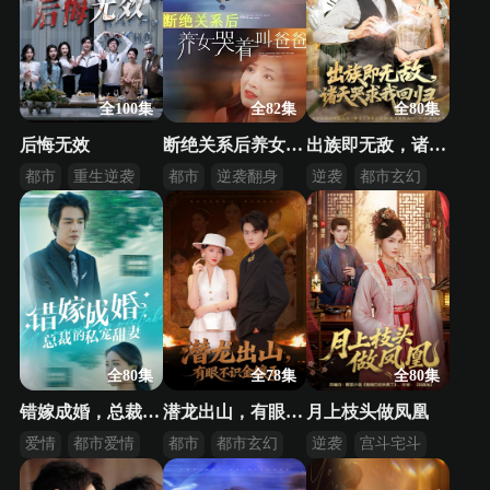
全100集
全82集
全80集
后悔无效
断绝关系后养女哭着叫爸爸
出族即无敌，诸天哭求我回归
都市
重生逆袭
都市
逆袭翻身
逆袭
都市玄幻
揭露阴谋
打脸反派
强者回归
全80集
全78集
全80集
错嫁成婚，总裁的私宠甜妻
潜龙出山，有眼不识金镶玉
月上枝头做凤凰
爱情
都市爱情
都市
都市玄幻
逆袭
宫斗宅斗
日久生情
逆袭翻身
女性成长