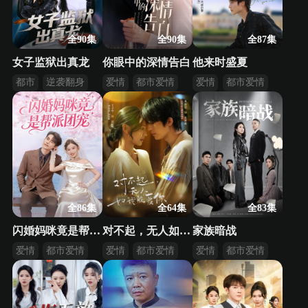
全90集
全90集
全87集
女子监狱出真龙
你眼中的深情告白
他来时盛夏
都市
逆袭翻身
爱情
都市爱情
爱情
都市爱情
都市玄幻
闪婚
先婚后爱
全86集
全64集
全83集
闪婚妈咪竟是帮派团宠
对不起，无人如我般爱你
家族暗战
爱情
都市爱情
爱情
都市爱情
爱情
都市爱情
萌宝助攻
日久生情
日久生情