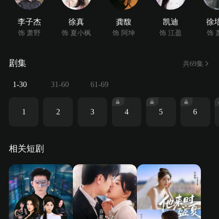
李子杰
徐真
龚馥
凯迪
徐
饰 萧野
饰 夏小枫
饰 阿坤
饰 江盈
饰 
剧集
共69集
1-30
31-60
61-69
1
2
3
4
5
6
相关短剧