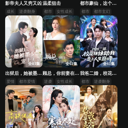
影帝夫人又穷又凶
温柔狙击
都市豪仙，这个赘婿有点无敌
成长
逆袭翻身
都市
女性成长
都市
都市玄幻
都市爱情
婚姻生活
奉命下山
全83集
全61集
全81集
出狱后，她被墨少宠上天
顾总，你前妻在科研界封神了
我爸二婚，校花妹妹助我走上人生巅峰
爱情
都市爱情
逆袭
女性成长
都市
逆袭翻身
日久生情
真相大白
预知未来