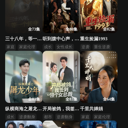
全73集
全80集
全82集
三十八年，等一个转身
听到腹中心声，我果断抛弃腐朽婚姻
重生捡漏1993
家庭
家庭伦理
成长
女性成长
逆袭
重生逆袭
小人物
奇幻脑洞
打脸反派
全83集
全83集
全64集
纵横商海之屠龙少年
开局被鸽，我签到领个女总裁
千里共婵娟
成长
逆袭翻身
都市
逆袭翻身
家庭
家庭伦理
异能
系统
矛盾和解