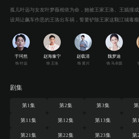
孤儿叶远与女友叶梦薇相依为命，她被王家王洛、王嫣撞成
设局让飙车作恶的王洛出车祸，誓要铲除王家这颗江城毒瘤
于珂然
赵海豫宁
赵载清
魏梦迪
饰 叶远
饰 王洛
饰 黄川
饰 马卓圆
剧集
第
1
集
第
2
集
第
3
集
第
第
11
集
第
12
集
第
13
集
第
第
21
集
第
22
集
第
23
集
第