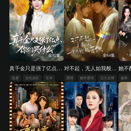
全82集
全64集
真千金只是强了亿点，你们哭什么
她不
对不起，无人如我般爱你
逆袭
女性成长
玄学
都市
爱情
都市爱情
日久生情