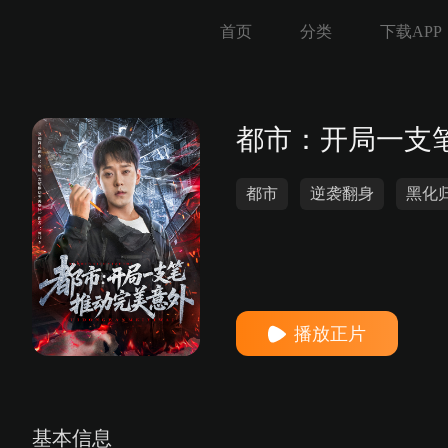
首页
分类
下载APP
都市：开局一支
都市
逆袭翻身
黑化
播放正片
基本信息