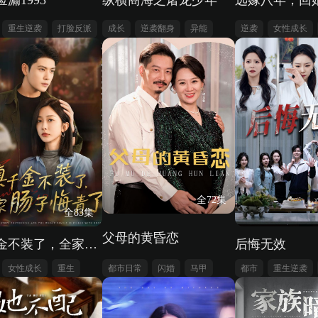
重生逆袭
打脸反派
成长
逆袭翻身
异能
逆袭
女性成长
全72集
全83集
父母的黄昏恋
真千金不装了，全家肠子悔青了
后悔无效
都市日常
闪婚
马甲
女性成长
重生
都市
重生逆袭