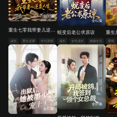
全90集
全62集
重生七零我带妻儿逆袭人生
蜕变后老公求原谅
成长
重生逆袭
年代亲情
成长
女性成长
婚姻生活
爱情
全83集
全83集