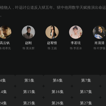
植物人，叶远讨公道反入狱五年。狱中他用数学天赋推演出命运
。
高云钒
赵刚
赵宥惜
李若玹
肖清清
饰 程孝先
饰 黄永辉
饰 王嫣
饰 李若冰
饰 叶梦薇
4
集
第
5
集
第
6
集
第
7
集
14
集
第
15
集
第
16
集
第
17
集
24
集
第
25
集
第
26
集
第
27
集