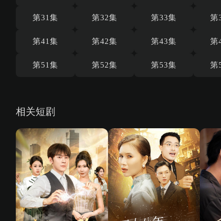
第
31
集
第
32
集
第
33
集
第
第
41
集
第
42
集
第
43
集
第
第
51
集
第
52
集
第
53
集
第
相关短剧