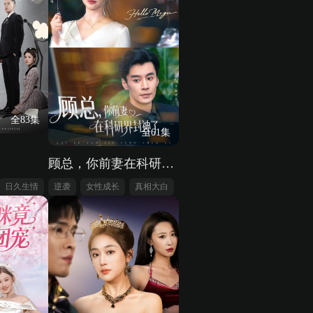
全83集
全61集
顾总，你前妻在科研界封神了
逆袭
女性成长
真相大白
日久生情