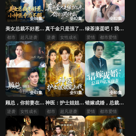
全80集
全82集
全82集
美女总裁不好惹，小神医专治不服
真千金只是强了亿点，你们哭什么
绿茶滚蛋吧！我才是总裁未婚妻
都市
超凡逆袭
逆袭
女性成长
爱情
都市爱情
打脸反派
玄学
逆袭翻身
全61集
全93集
全80集
顾总，你前妻在科研界封神了
神医：护士姐姐爱上我
错嫁成婚，总裁的私宠甜妻
逆袭
女性成长
都市
超凡逆袭
爱情
都市爱情
真相大白
打脸反派
日久生情