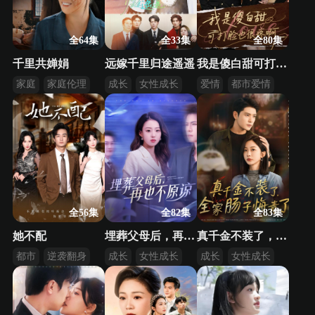
全64集
全33集
全80集
千里共婵娟
远嫁千里归途遥遥
我是傻白甜可打脸也很疼啊
家庭
家庭伦理
成长
女性成长
爱情
都市爱情
矛盾和解
马甲文
闪婚
全56集
全82集
全83集
她不配
埋葬父母后，再也不原谅
真千金不装了，全家肠子悔青了
都市
逆袭翻身
成长
女性成长
成长
女性成长
马甲文
隐藏大佬
重生