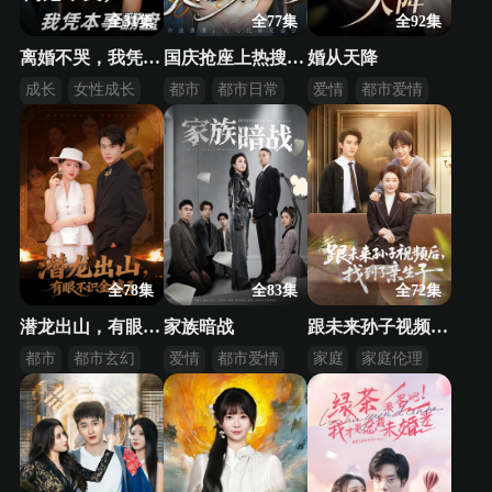
全31集
全77集
全92集
离婚不哭，我凭本事翻盘
国庆抢座上热搜，大小姐的身份曝光了
婚从天降
成长
女性成长
都市
都市日常
爱情
都市爱情
真相大白
打脸反派
日久生情
全78集
全83集
全72集
潜龙出山，有眼不识金镶玉
家族暗战
跟未来孙子视频后，找到了亲生子
都市
都市玄幻
爱情
都市爱情
家庭
家庭伦理
逆袭翻身
日久生情
女性成长