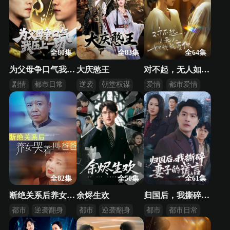
全80集
全83集
全64集
为父母争口气我压上一切
大庆憨王
对不起，无人如我般爱你
剧情
都市日常
逆袭
朝堂权谋
爱情
都市爱情
千术对决
穿越
日久生情
全82集
全50集
全61集
断绝关系后养女哭着叫爸爸
余烬生欢
归国后，我撕碎妻子的谎言
都市
逆袭翻身
都市
逆袭翻身
都市
都市日常
打脸反派
真相大白
隐藏大佬