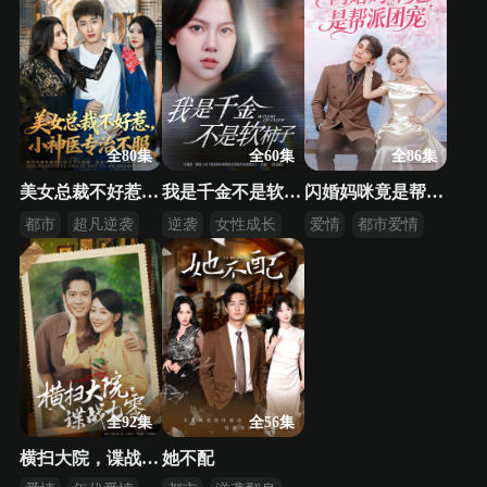
全80集
全60集
全86集
美女总裁不好惹，小神医专治不服
我是千金不是软柿子
闪婚妈咪竟是帮派团宠
都市
超凡逆袭
逆袭
女性成长
爱情
都市爱情
打脸反派
揭露阴谋
萌宝助攻
全92集
全56集
横扫大院，谍战七零
她不配