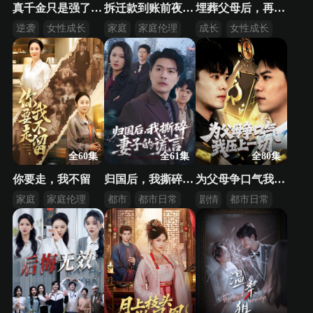
真千金只是强了亿点，你们哭什么
拆迁款到账前夜，我妈出事了
埋葬父母后，再也不原谅
逆袭
女性成长
家庭
家庭伦理
成长
女性成长
玄学
揭露阴谋
隐藏大佬
全60集
全61集
全80集
你要走，我不留
归国后，我撕碎妻子的谎言
为父母争口气我压上一切
家庭
家庭伦理
都市
都市日常
剧情
都市日常
马甲文
隐藏大佬
千术对决