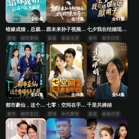
全80集
全72集
全81集
错嫁成婚，总裁的私宠甜妻
跟未来孙子视频后，找到了亲生子
七夕我在结婚现场掀桌子
爱情
都市爱情
家庭
家庭伦理
都市
都市日常
日久生情
女性成长
马甲文
全84集
全80集
全64集
都市豪仙，这个赘婿有点无敌
七零：空间在手，养崽不愁
千里共婵娟
都市
都市玄幻
爱情
年代爱情
家庭
家庭伦理
奉命下山
女性成长
矛盾和解