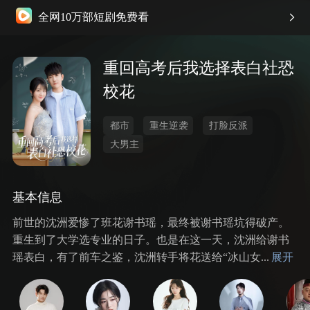
全网10万部短剧免费看
重回高考后我选择表白社恐
校花
都市
重生逆袭
打脸反派
大男主
基本信息
前世的沈洲爱惨了班花谢书瑶，最终被谢书瑶坑得破产。
重生到了大学选专业的日子。也是在这一天，沈洲给谢书
瑶表白，有了前车之鉴，沈洲转手将花送给“冰山女
...
展开