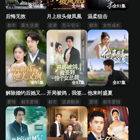
全100集
全80集
全81集
后悔无效
月上枝头做凤凰
温柔狙击
都市
重生逆袭
逆袭
宫斗宅斗
都市
女性成长
揭露阴谋
女性成长
婚姻生活
全95集
全83集
全87集
解除婚约后她又美又飒
开局被鸽，我签到领个女总裁
他来时盛夏
爱情
都市爱情
都市
逆袭翻身
爱情
都市爱情
重生
系统
先婚后爱