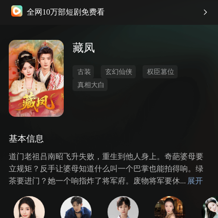
全网10万部短剧免费看
藏凤
古装
玄幻仙侠
权臣篡位
真相大白
基本信息
道门老祖吕南昭飞升失败，重生到他人身上。奇葩婆母要
立规矩？反手让婆母知道什么叫一个巴掌也能拍得响。绿
茶要进门？她一个响指炸了将军府。废物将军要休
...
展开