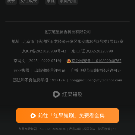
成长
女性成长
家庭
家庭伦理
隐藏大佬
小人物
北京笔墨留香科技有限公司
地址 : 北京市门头沟区石龙经济开发区永安路20号3号楼1层128室
京ICP备2021028909号-43
|
京ICP证 京B2-20220790
京网文〔2025〕0222-071号
|
京公网安备 11010802040767
营业执照
|
出版物经营许可证
|
广播电视节目制作经营许可证
违法和不良信息举报：957124
|
hongguojubao@bytedance.com
前往「红果短剧」免费看全集
红果免费短剧
7.3.1.32
2026-08-05
产品功能
权限列表
隐私政策
4+
|
|
|
|
|
|