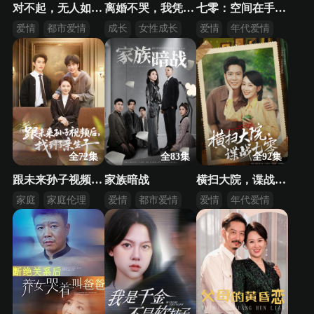
对不起，无人如我般爱你
离婚不哭，我凭本事翻盘
七零：空间在手，养崽不愁
爱情
都市爱情
成长
女性成长
爱情
年代爱情
日久生情
真相大白
女性成长
全72集
全83集
全92集
跟未来孙子视频后，找到了亲生子
家族暗战
横扫大院，谍战七零
家庭
家庭伦理
爱情
都市爱情
爱情
年代爱情
女性成长
日久生情
双穿越