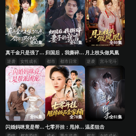
全82集
全61集
全80集
真千金只是强了亿点，你们哭什么
归国后，我撕碎妻子的谎言
月上枝头做凤凰
逆袭
女性成长
都市
都市日常
逆袭
宫斗宅斗
玄学
隐藏大佬
女性成长
全86集
全78集
全81集
闪婚妈咪竟是帮派团宠
七零开挂：甩掉极品全家桶
温柔狙击
爱情
都市爱情
成长
重生逆袭
都市
女性成长