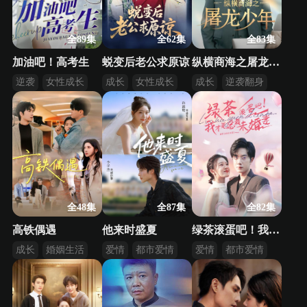
全89集
全62集
全83集
加油吧！高考生
蜕变后老公求原谅
纵横商海之屠龙少年
逆袭
女性成长
成长
女性成长
成长
逆袭翻身
家庭伦理
婚姻生活
异能
全48集
全87集
全82集
高铁偶遇
他来时盛夏
绿茶滚蛋吧！我才是总裁未婚妻
成长
婚姻生活
爱情
都市爱情
爱情
都市爱情
虐渣
先婚后爱
逆袭翻身