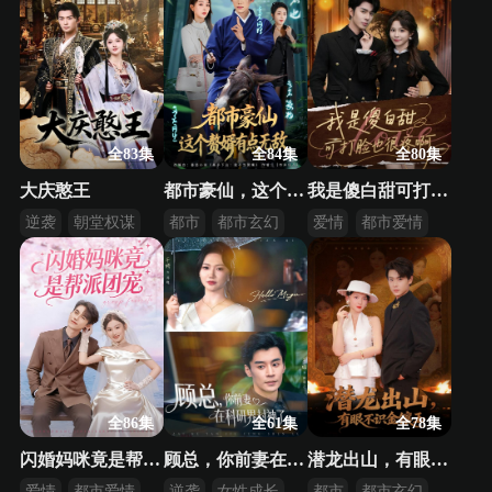
全83集
全84集
全80集
大庆憨王
都市豪仙，这个赘婿有点无敌
我是傻白甜可打脸也很疼啊
逆袭
朝堂权谋
都市
都市玄幻
爱情
都市爱情
穿越
奉命下山
闪婚
全86集
全61集
全78集
闪婚妈咪竟是帮派团宠
顾总，你前妻在科研界封神了
潜龙出山，有眼不识金镶玉
爱情
都市爱情
逆袭
女性成长
都市
都市玄幻