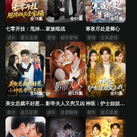
全78集
全83集
全81集
七零开挂：甩掉极品全家桶
家族暗战
寒夜尽处是卿心
成长
重生逆袭
爱情
都市爱情
爱情
古风爱情
女性成长
日久生情
逆袭翻身
全80集
全126集
全93集
美女总裁不好惹，小神医专治不服
影帝夫人又穷又凶
神医：护士姐姐爱上我
都市
超凡逆袭
成长
逆袭翻身
都市
超凡逆袭
打脸反派
都市爱情
打脸反派