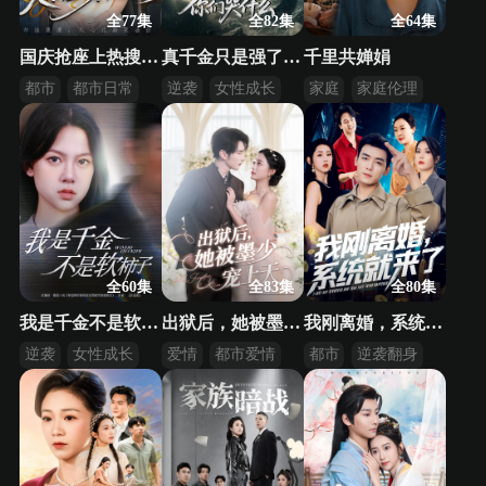
全77集
全82集
全64集
国庆抢座上热搜，大小姐的身份曝光了
真千金只是强了亿点，你们哭什么
千里共婵娟
都市
都市日常
逆袭
女性成长
家庭
家庭伦理
打脸反派
玄学
矛盾和解
全60集
全83集
全80集
我是千金不是软柿子
出狱后，她被墨少宠上天
我刚离婚，系统就来了
逆袭
女性成长
爱情
都市爱情
都市
逆袭翻身
揭露阴谋
日久生情
系统