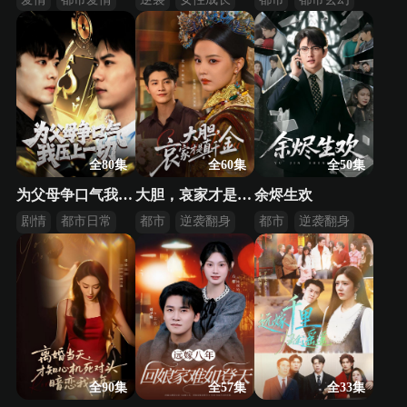
萌宝助攻
真相大白
逆袭翻身
全80集
全60集
全50集
为父母争口气我压上一切
大胆，哀家才是真千金
余烬生欢
剧情
都市日常
都市
逆袭翻身
都市
逆袭翻身
千术对决
打脸反派
真相大白
全90集
全57集
全33集