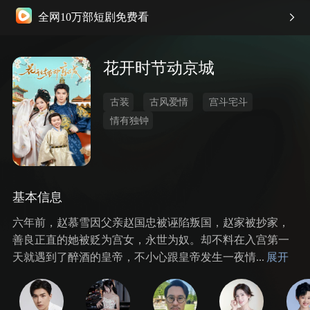
全网10万部短剧免费看
花开时节动京城
古装
古风爱情
宫斗宅斗
情有独钟
基本信息
六年前，赵慕雪因父亲赵国忠被诬陷叛国，赵家被抄家，
善良正直的她被贬为宫女，永世为奴。却不料在入宫第一
天就遇到了醉酒的皇帝，不小心跟皇帝发生一夜情
...
展开