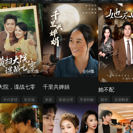
全92集
全64集
大院，谍战七零
千里共婵娟
她不配
年代爱情
双穿越
家庭
家庭伦理
矛盾和解
都市
逆袭翻身