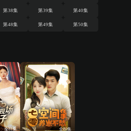
第
38
集
第
39
集
第
40
集
第
48
集
第
49
集
第
50
集
全81集
全80集