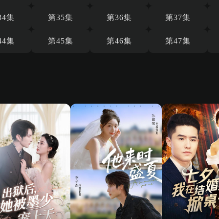
34
集
第
35
集
第
36
集
第
37
集
44
集
第
45
集
第
46
集
第
47
集