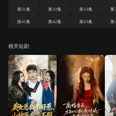
第
31
集
第
32
集
第
33
集
第
第
41
集
第
42
集
第
43
集
第
相关短剧