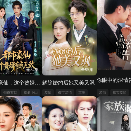
全84集
全95集
你眼中的深情
都市豪仙，这个赘婿有点无敌
解除婚约后她又美又飒
爱情
都市爱情
都市玄幻
奉命下山
爱情
都市爱情
重生