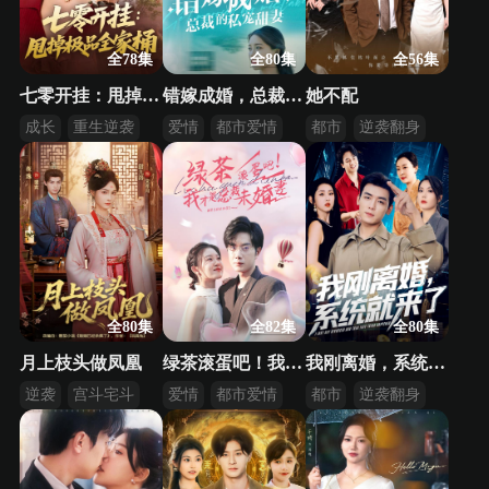
全78集
全80集
全56集
七零开挂：甩掉极品全家桶
错嫁成婚，总裁的私宠甜妻
她不配
成长
重生逆袭
爱情
都市爱情
都市
逆袭翻身
女性成长
日久生情
马甲文
全80集
全82集
全80集
月上枝头做凤凰
绿茶滚蛋吧！我才是总裁未婚妻
我刚离婚，系统就来了
逆袭
宫斗宅斗
爱情
都市爱情
都市
逆袭翻身
女性成长
逆袭翻身
系统