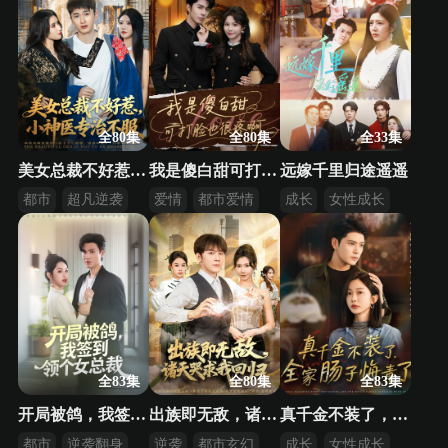
全80集
全80集
全33集
美女总裁不好惹，小神医专治不服
我是傻白甜可打脸也很疼啊
远嫁千里归途遥遥
都市
超凡逆袭
爱情
都市爱情
成长
女性成长
打脸反派
闪婚
马甲文
全83集
全80集
全83集
开局被鸽，我签到领个女总裁
出族即无敌，诸天哭求我回归
真千金不装了，全家肠子悔青了
都市
逆袭翻身
逆袭
都市玄幻
成长
女性成长