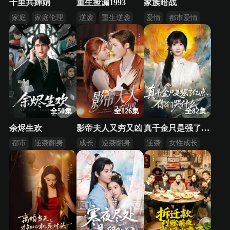
千里共婵娟
重生捡漏1993
家族暗战
家庭
家庭伦理
逆袭
重生逆袭
爱情
都市爱情
矛盾和解
打脸反派
日久生情
全50集
全126集
全82集
余烬生欢
影帝夫人又穷又凶
真千金只是强了亿点，你们哭什么
都市
逆袭翻身
成长
逆袭翻身
逆袭
女性成长
真相大白
都市爱情
玄学