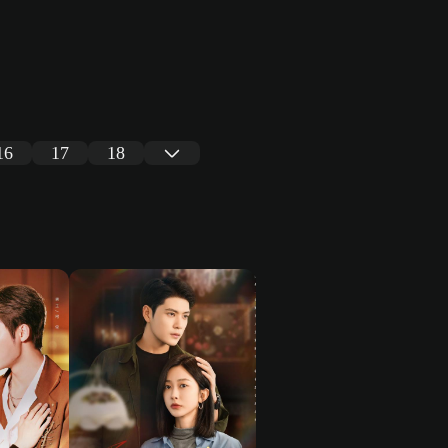
16
17
18