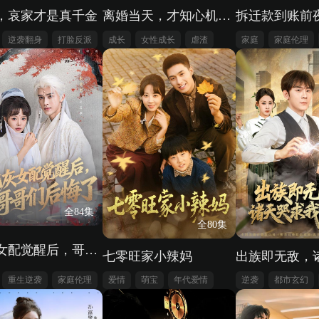
，哀家才是真千金
离婚当天，才知心机死对头暗恋我十年
逆袭翻身
打脸反派
成长
女性成长
虐渣
家庭
家庭伦理
全84集
全80集
炮灰女配觉醒后，哥哥们后悔了
七零旺家小辣妈
重生逆袭
家庭伦理
爱情
萌宝
年代爱情
逆袭
都市玄幻