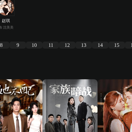
赵琪
饰 沈美美
8
9
10
11
12
13
14
15