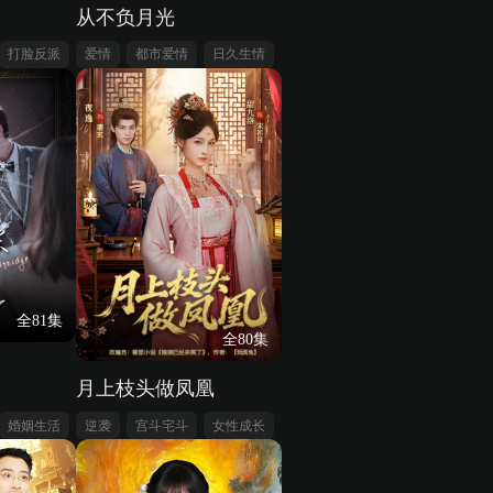
从不负月光
打脸反派
爱情
都市爱情
日久生情
全81集
全80集
月上枝头做凤凰
婚姻生活
逆袭
宫斗宅斗
女性成长