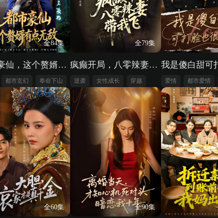
全84集
全79集
都市豪仙，这个赘婿有点无敌
疯癫开局，八零辣妻带我飞
都市玄幻
奉命下山
逆袭
女性成长
穿越
爱情
都市爱情
全60集
全90集