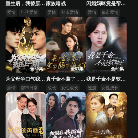
重生后，我替原身逆天改命
家族暗战
闪婚妈咪竟是帮派团宠
爱情
年代爱情
爱情
都市爱情
爱情
都市爱情
女性成长
日久生情
萌宝助攻
全80集
全83集
全60集
为父母争口气我压上一切
真千金不装了，全家肠子悔青了
我是千金不是软柿子
剧情
都市日常
成长
女性成长
逆袭
女性成长
千术对决
重生
揭露阴谋