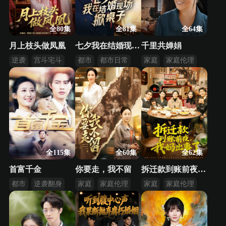
全80集
全81集
全64集
月上枝头做凤凰
七夕我在结婚现场掀桌子
千里共婵娟
逆袭
宫斗宅斗
都市
都市日常
家庭
家庭伦理
女性成长
马甲文
矛盾和解
全115集
全60集
全62集
首富千金
你要走，我不留
拆迁款到账前夜，我妈出事了
都市
逆袭翻身
家庭
家庭伦理
家庭
家庭伦理
揭露阴谋
马甲文
揭露阴谋