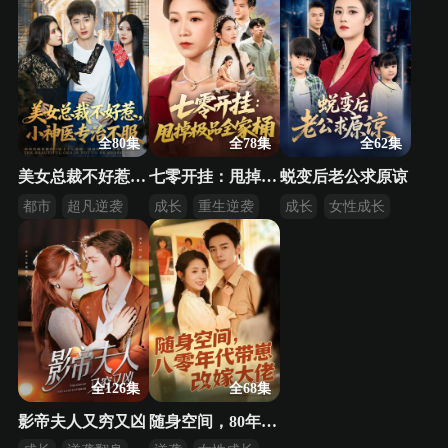
全80集
全78集
全62集
美女总裁不好惹，小神医专治不服
七零开挂：甩掉极品全家桶
蜕变后老公求原谅
都市
超凡逆袭
成长
重生逆袭
成长
女性成长
打脸反派
女性成长
婚姻生活
全126集
全68集
影帝夫人又穷又凶
随身空间，80年代带崽改嫁大佬