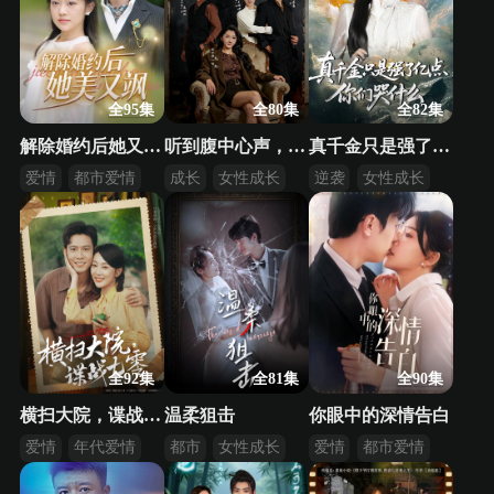
全95集
全80集
全82集
解除婚约后她又美又飒
听到腹中心声，我果断抛弃腐朽婚姻
真千金只是强了亿点，你们哭什么
爱情
都市爱情
成长
女性成长
逆袭
女性成长
重生
奇幻脑洞
玄学
全92集
全81集
全90集
横扫大院，谍战七零
温柔狙击
你眼中的深情告白
爱情
年代爱情
都市
女性成长
爱情
都市爱情
双穿越
婚姻生活
闪婚