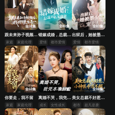
全72集
全80集
全83集
跟未来孙子视频后，找到了亲生子
错嫁成婚，总裁的私宠甜妻
出狱后，她被墨少宠上天
家庭
家庭伦理
爱情
都市爱情
爱情
都市爱情
女性成长
日久生情
日久生情
全60集
全31集
全80集
你要走，我不留
离婚不哭，我凭本事翻盘
美女总裁不好惹，小神医专治不服
家庭
家庭伦理
成长
女性成长
都市
超凡逆袭
马甲文
真相大白
打脸反派