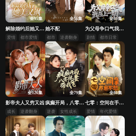
全95集
全56集
全80集
解除婚约后她又美又飒
她不配
为父母争口气我压上一切
爱情
都市爱情
都市
逆袭翻身
剧情
都市日常
重生
马甲文
千术对决
全126集
全79集
全80集
影帝夫人又穷又凶
疯癫开局，八零辣妻带我飞
七零：空间在手，养崽不愁
成长
逆袭翻身
逆袭
女性成长
爱情
年代爱情
都市爱情
穿越
女性成长